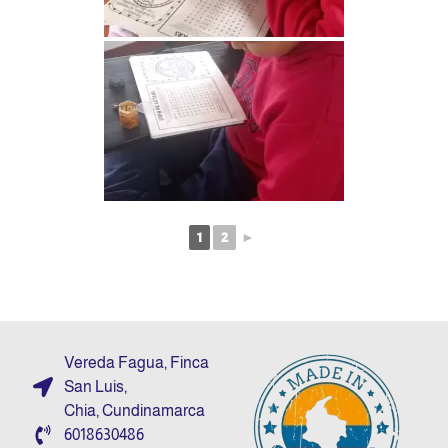
1
2
►
Vereda Fagua, Finca
San Luis,
Chia, Cundinamarca
6018630486