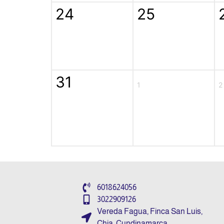
24
25
31
1
2
6018624056
3022909126
Vereda Fagua, Finca San Luis,
Chia, Cundinamarca