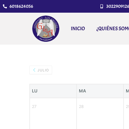
6018624056
302290912
INICIO
¿QUIÉNES SOM
JULIO
LU
MA
M
27
28
2