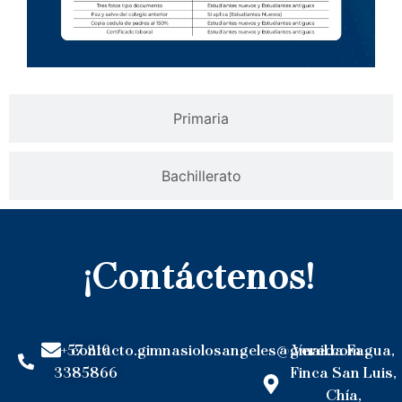
Primaria
Bachillerato
¡Contáctenos!
+57 310
contacto.gimnasiolosangeles@gmail.com
Vereda Fagua,
3385866
Finca San Luis,
Chía,