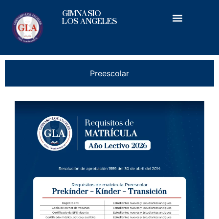
GIMNASIO
LOS ANGELES
¿Quiénes somos?
Calendario Académico
Preescolar