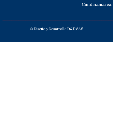
Cundinamarca
______________________________________________________________
© Diseño y Desarrollo D&D SAS